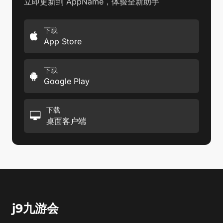
立即更新到 AppName，体验全新助手
下载
App Store
下载
Google Play
下载
桌面客户端
j9九游会