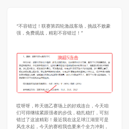
“不容错过！联赛第四轮激战客场，挑战不败豪
强，免费观战，精彩不容错过！”
哎呀呀，昨天德乙赛场上的好戏连台，今天咱
们可得继续紧跟强者的步伐，稳扎稳打，可别
错过了这波精彩！最近我在这足球江湖里可是
风生水起，今天的赛程我也要来个全力冲刺，