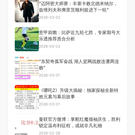
“迈阿密大师赛：丰塞卡败北德米纳尔，
兹维列夫和弗里茨顺利挺进下一轮”
2026-03-02
意甲前瞻：比萨近九轮七胜，专家期号大
乐透推荐质合分析
2026-03-02
“东契奇孤军奋战 湖人篮网战败连遭两连
败”
2026-03-01
《哪吒2》升级大揭秘：独家探秘全新特
效元素与幕后故事
2026-03-01
曼联官方微博：掌舵红魔领袖庆生，胜利
锁定温布利征程，成就非凡礼物
2026-02-28