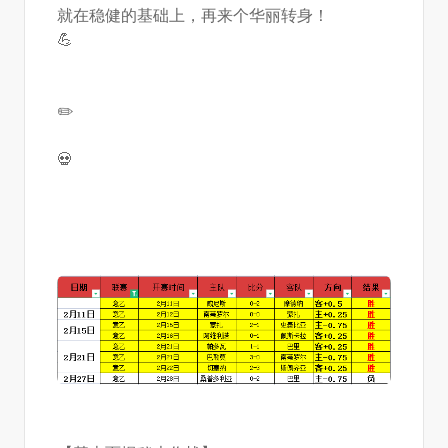
就在稳健的基础上，再来个华丽转身！
💪
✏️
💀