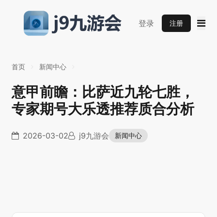
登录
注册
首页
新闻中心
意甲前瞻：比萨近九轮七胜，
专家期号大乐透推荐质合分析
2026-03-02
j9九游会
新闻中心