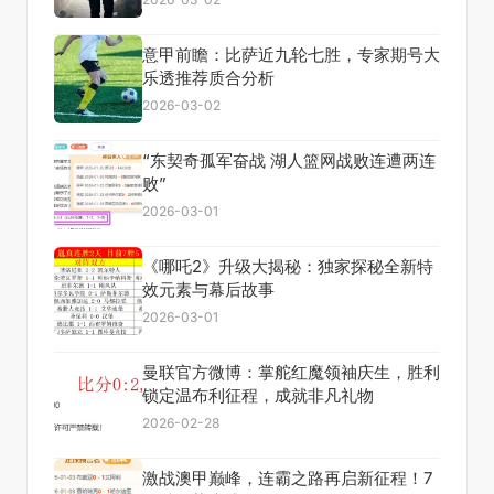
意甲前瞻：比萨近九轮七胜，专家期号大
乐透推荐质合分析
2026-03-02
“东契奇孤军奋战 湖人篮网战败连遭两连
败”
2026-03-01
《哪吒2》升级大揭秘：独家探秘全新特
效元素与幕后故事
2026-03-01
曼联官方微博：掌舵红魔领袖庆生，胜利
锁定温布利征程，成就非凡礼物
2026-02-28
激战澳甲巅峰，连霸之路再启新征程！7