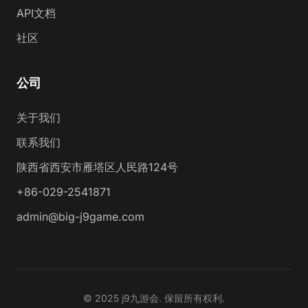
API文档
社区
公司
关于我们
联系我们
陕西省西安市雁塔区人民路124号
+86-029-2541871
admin@big-j9game.com
© 2025 j9九游会. 保留所有权利.