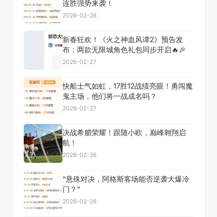
连胜强势来袭！
2026-02-28
新春狂欢！《火之神血风谭2》预告发
布：两款无限城角色礼包同步开启🔥🎉
2026-02-27
快船士气如虹，17胜12战绩亮眼！勇闯魔
鬼主场，他们将一战成名吗？
2026-02-27
决战希腊荣耀！跟随小欧，巅峰翱翔启
航！
2026-02-26
“悬殊对决，阿格斯客场能否逆袭大爆冷
门？”
2026-02-26