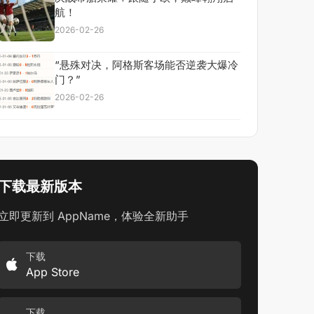
航！
2026-02-26
“悬殊对决，阿格斯客场能否逆袭大爆冷
门？”
2026-02-26
下载最新版本
立即更新到 AppName，体验全新助手
下载
App Store
下载