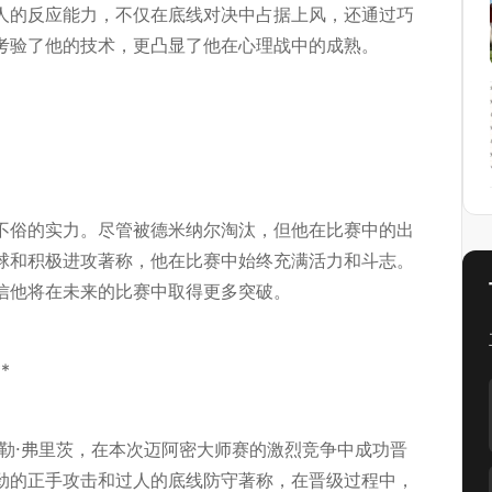
人的反应能力，不仅在底线对决中占据上风，还通过巧
考验了他的技术，更凸显了他在心理战中的成熟。
不俗的实力。尽管被德米纳尔淘汰，但他在比赛中的出
球和积极进攻著称，他在比赛中始终充满活力和斗志。
信他将在未来的比赛中取得更多突破。
*
勒·弗里茨，在本次迈阿密大师赛的激烈竞争中成功晋
劲的正手攻击和过人的底线防守著称，在晋级过程中，