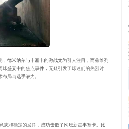
光，德米纳尔与丰塞卡的激战尤为引人注目，而兹维列
网球盛宴中的焦点事件，无疑引发了球迷们的热烈讨
术布局与选手潜力。
的意志和稳定的发挥，成功击败了网坛新星丰塞卡。比