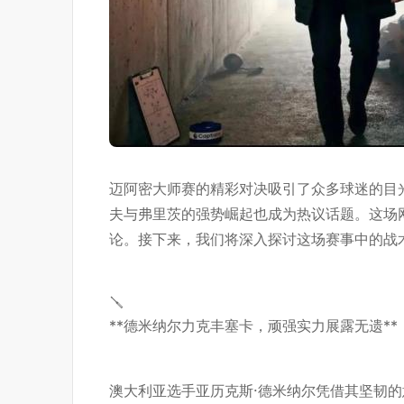
迈阿密大师赛的精彩对决吸引了众多球迷的目
夫与弗里茨的强势崛起也成为热议话题。这场
论。接下来，我们将深入探讨这场赛事中的战
🪛
**德米纳尔力克丰塞卡，顽强实力展露无遗**
澳大利亚选手亚历克斯·德米纳尔凭借其坚韧