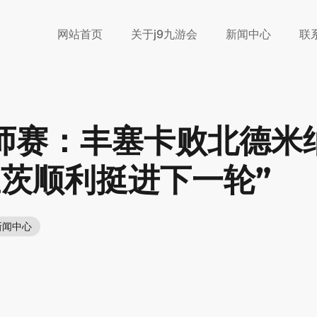
网站首页
关于j9九游会
新闻中心
联
师赛：丰塞卡败北德米
茨顺利挺进下一轮”
新闻中心