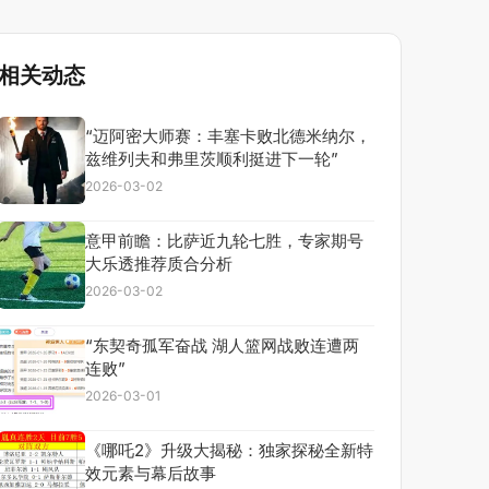
相关动态
“迈阿密大师赛：丰塞卡败北德米纳尔，
兹维列夫和弗里茨顺利挺进下一轮”
2026-03-02
意甲前瞻：比萨近九轮七胜，专家期号
大乐透推荐质合分析
2026-03-02
“东契奇孤军奋战 湖人篮网战败连遭两
连败”
2026-03-01
《哪吒2》升级大揭秘：独家探秘全新特
效元素与幕后故事