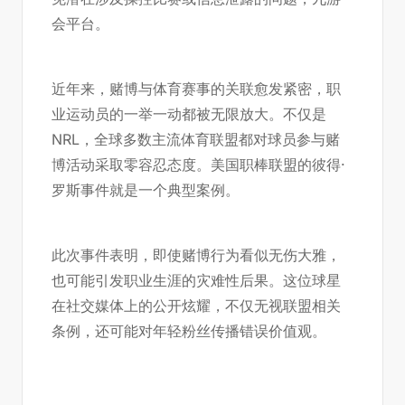
会平台
。
近年来，赌博与体育赛事的关联愈发紧密，职
业运动员的一举一动都被无限放大。不仅是
NRL，全球多数主流体育联盟都对球员参与赌
博活动采取零容忍态度。美国职棒联盟的彼得·
罗斯事件就是一个典型案例。
此次事件表明，即使赌博行为看似无伤大雅，
也可能引发职业生涯的灾难性后果。这位球星
在社交媒体上的公开炫耀，不仅无视联盟相关
条例，还可能对年轻粉丝传播错误价值观。