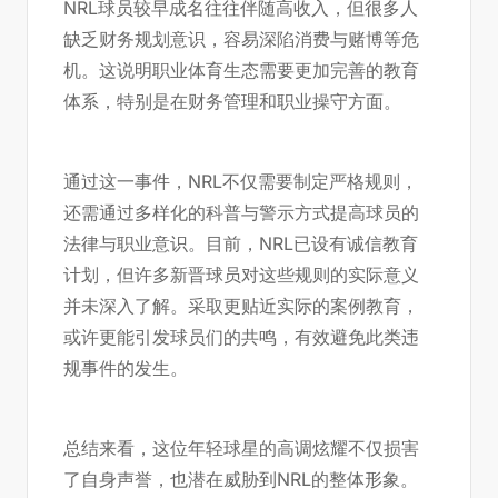
NRL球员较早成名往往伴随高收入，但很多人
缺乏财务规划意识，容易深陷消费与赌博等危
机。这说明职业体育生态需要更加完善的教育
体系，特别是在财务管理和职业操守方面。
通过这一事件，NRL不仅需要制定严格规则，
还需通过多样化的科普与警示方式提高球员的
法律与职业意识。目前，NRL已设有诚信教育
计划，但许多新晋球员对这些规则的实际意义
并未深入了解。采取更贴近实际的案例教育，
或许更能引发球员们的共鸣，有效避免此类违
规事件的发生。
总结来看，这位年轻球星的高调炫耀不仅损害
了自身声誉，也潜在威胁到NRL的整体形象。