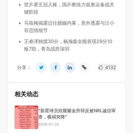
世乒赛五冠入账，国乒教练力挺奥运备战关
键阶段
马筱梅揭露过往婚姻内幕，意外透露与汪小
菲恋情细节
王睿泽独揽30分，杨瀚森全能表现29分10
板7助，青岛战胜深圳
分享：
4132
相关动态
“新星球员炫耀赌金所得反被NRL诚信审
查，横祸突降”
2026-01-24