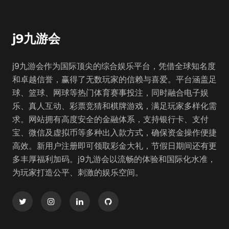
j9九游会
j9九游会作为国际顶尖的综合娱乐平台，凭借全球知名度
和卓越信誉，赢得了无数玩家的信赖与喜爱。平台涵盖足
球、篮球、网球等热门体育赛事投注，同时融合电子娱
乐、真人互动、彩票竞猜和棋牌游戏，满足玩家多样化需
求。网站拥有高度安全的金融体系，支持银行卡、支付
宝、微信及虚拟币等多种出入款方式，确保资金操作便捷
高效。新用户注册即可领取彩金大礼，节假日期间还有更
多丰厚福利加码。j9九游会以流畅的体验和国际化水准，
为玩家打造公平、刺激的娱乐空间。