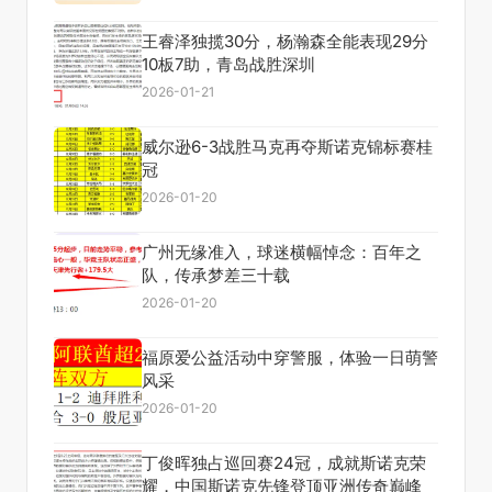
王睿泽独揽30分，杨瀚森全能表现29分
10板7助，青岛战胜深圳
2026-01-21
威尔逊6-3战胜马克再夺斯诺克锦标赛桂
冠
2026-01-20
广州无缘准入，球迷横幅悼念：百年之
队，传承梦差三十载
2026-01-20
福原爱公益活动中穿警服，体验一日萌警
风采
2026-01-20
丁俊晖独占巡回赛24冠，成就斯诺克荣
耀，中国斯诺克先锋登顶亚洲传奇巅峰