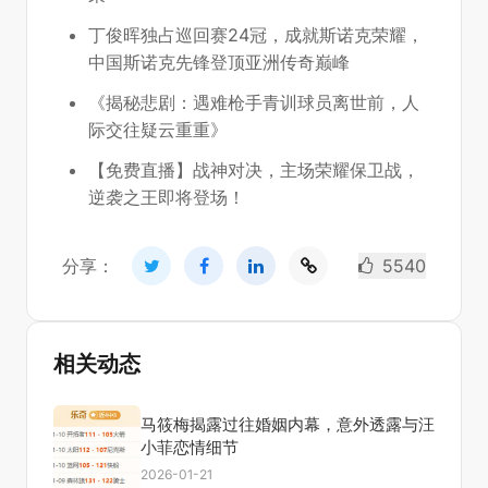
丁俊晖独占巡回赛24冠，成就斯诺克荣耀，
中国斯诺克先锋登顶亚洲传奇巅峰
《揭秘悲剧：遇难枪手青训球员离世前，人
际交往疑云重重》
【免费直播】战神对决，主场荣耀保卫战，
逆袭之王即将登场！
分享：
5540
相关动态
马筱梅揭露过往婚姻内幕，意外透露与汪
小菲恋情细节
2026-01-21