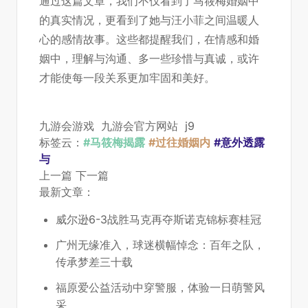
通过这篇文章，我们不仅看到了马筱梅婚姻中
的真实情况，更看到了她与汪小菲之间温暖人
心的感情故事。这些都提醒我们，在情感和婚
姻中，理解与沟通、多一些珍惜与真诚，或许
才能使每一段关系更加牢固和美好。
九游会游戏
九游会官方网站
j9
标签云：
#马筱梅揭露
#过往婚姻内
#意外透露
与
上一篇
下一篇
最新文章：
威尔逊6-3战胜马克再夺斯诺克锦标赛桂冠
广州无缘准入，球迷横幅悼念：百年之队，
传承梦差三十载
福原爱公益活动中穿警服，体验一日萌警风
采