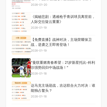
2026-01-20
《揭秘悲剧：遇难枪手青训球员离世前，
人际交往疑云重重》
2026-01-19
【免费直播】战神对决，主场荣耀保卫
战，逆袭之王即将登场！
2026-01-19
“曼联重燃青春希望：21岁新星托比-科利
尔强势回归中场战场！”
2026-01-18
达马克主场迎战，吉达联合火力对决：谁
能独占鳌头？
2026-01-18