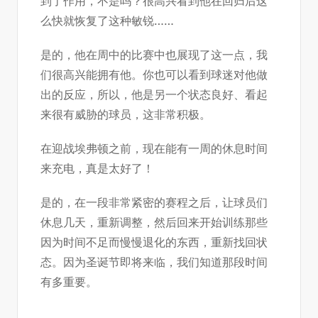
到了作用，不是吗？很高兴看到他在回归后这
么快就恢复了这种敏锐……
是的，他在周中的比赛中也展现了这一点，我
们很高兴能拥有他。你也可以看到球迷对他做
出的反应，所以，他是另一个状态良好、看起
来很有威胁的球员，这非常积极。
在迎战埃弗顿之前，现在能有一周的休息时间
来充电，真是太好了！
是的，在一段非常紧密的赛程之后，让球员们
休息几天，重新调整，然后回来开始训练那些
因为时间不足而慢慢退化的东西，重新找回状
态。因为圣诞节即将来临，我们知道那段时间
有多重要。