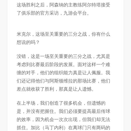
这场胜利之后，阿森纳的主教练阿尔特塔接受
了俱乐部的官方采访，
九游会平台
。
米克尔，这场至关重要的三分之战，你有什么
想说的吗？
没错，这是一场至关重要的三分之战，尤其是
考虑到比赛最后阶段的发展。面对这样一个难
缠的对手，他们的组织能力真是让人佩服。我
们还记得他们与阿斯顿维拉的那场比赛，他们
差点就收获了胜利，那真是让人遗憾。
在上半场，我们创造了很多机会，但遗憾的
是，并没有把握住。我们必须要提高最后传球
的效率，因为机会一次次出现，但我们却无法
抓住。加比（马丁内利）在离球门只有两码的