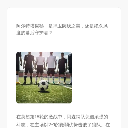
阿尔特塔揭秘：是捍卫防线之美，还是绝杀风
度的幕后守护者？
在英超第16轮的激战中，阿森纳队凭借顽强的
斗志，在主场以2-1的微弱优势击败了狼队。在