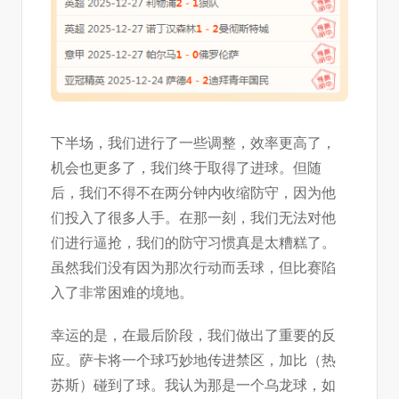
下半场，我们进行了一些调整，效率更高了，
机会也更多了，我们终于取得了进球。但随
后，我们不得不在两分钟内收缩防守，因为他
们投入了很多人手。在那一刻，我们无法对他
们进行逼抢，我们的防守习惯真是太糟糕了。
虽然我们没有因为那次行动而丢球，但比赛陷
入了非常困难的境地。
幸运的是，在最后阶段，我们做出了重要的反
应。萨卡将一个球巧妙地传进禁区，加比（热
苏斯）碰到了球。我认为那是一个乌龙球，如