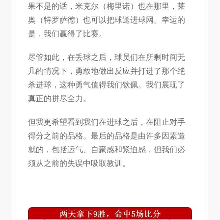
果不是的话，米克尔（梅里诺）也在那里，莱
奥（特罗萨德）也可以把球送进球网。幸运的
是，我们赢得了比赛。
尽管如此，在丢球之后，球员们在所剩时间无
几的情况下，勇敢地做出反应并打进了那个绝
杀进球，这种勇气值得我们钦佩。我们展现了
真正的拼尽全力。
但我更希望看到我们在进球之后，在阻止对手
得分之前的品格。最后的品格是由许多因素造
就的，包括运气、自豪感和紧迫感，但我们必
须从之前的失误中吸取教训。