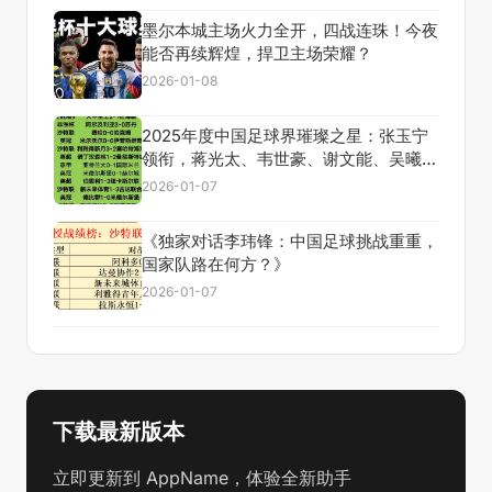
墨尔本城主场火力全开，四战连珠！今夜
能否再续辉煌，捍卫主场荣耀？
2026-01-08
2025年度中国足球界璀璨之星：张玉宁
领衔，蒋光太、韦世豪、谢文能、吴曦等
足球精英竞逐金球荣耀！
2026-01-07
《独家对话李玮锋：中国足球挑战重重，
国家队路在何方？》
2026-01-07
下载最新版本
立即更新到 AppName，体验全新助手