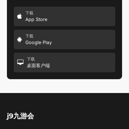
下载
App Store
下载
Google Play
下载
桌面客户端
j9九游会