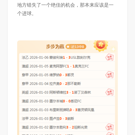
地方错失了一个绝佳的机会，那本来应该是一
个进球。