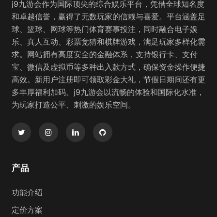
j9九游会作为国际顶尖的综合娱乐平台，凭借全球知名度
和卓越信誉，赢得了无数玩家的信赖与喜爱。平台涵盖足
球、篮球、网球等热门体育赛事投注，同时融合电子娱
乐、真人互动、彩票竞猜和棋牌游戏，满足玩家多样化需
求。网站拥有高度安全的金融体系，支持银行卡、支付
宝、微信及虚拟币等多种出入款方式，确保资金操作便捷
高效。新用户注册即可领取彩金大礼，节假日期间还有更
多丰厚福利加码。j9九游会以流畅的体验和国际化水准，
为玩家打造公平、刺激的娱乐空间。
产品
功能介绍
定价方案