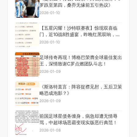
罗跌至第四，桑乔无缘前五引热议》
2026-01-10
【五星闪耀！沙特联赛夜】惊现双喜临
门，近10战8胜盛宴，昨晚红黑双响，赛
事精彩不断！
2026-01-10
足球传奇再现！博格巴荣膺全球最佳复出
王，深情致谢C罗点燃团队斗志！
2026-01-09
《斯洛特直言：阵容捉襟见肘，五后卫策
略恐成泡影？》
2026-01-09
前国足球星债务缠身，病急却遭无情辱
骂，中超球场恶霸变现实版恶行典范！
2026-01-08