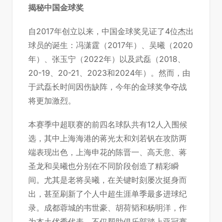
揭秘中国金球奖
自2017年创立以来，中国金球奖见证了4位杰出
球员的诞生：冯潇霆（2017年）、吴曦（2020
年）、张玉宁（2022年）以及武磊（2018、
20-19、20-21、2023和2024年）。然而，由
于武磊长时间因伤缺阵，今年的金球奖争夺战
将更加激烈。
本赛季中超联赛的前四名球队共有12人入围候
选，其中上海海港的蒋光太和刘若钒在攻防两
端表现出色，上海申花的陈晋一、高天意、蒋
圣龙和吴曦也分别在不同阶段创造了精彩瞬
间。尤其是老将吴曦，在关键时刻屡次挺身而
出，甚至刷新了个人中超生涯单季最多进球纪
录。成都蓉城的韦世豪、胡荷韬和杨明洋，作
为本土优秀代表，不仅帮助俱乐部踏上亚冠赛