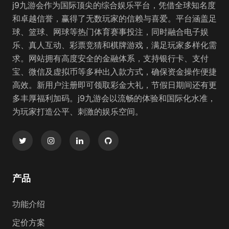
j9九游会作为国际顶尖的综合娱乐平台，凭借全球知名度
和卓越信誉，赢得了无数玩家的信赖与喜爱。平台涵盖足
球、篮球、网球等热门体育赛事投注，同时融合电子娱
乐、真人互动、彩票竞猜和棋牌游戏，满足玩家多样化需
求。网站拥有高度安全的金融体系，支持银行卡、支付
宝、微信及虚拟币等多种出入款方式，确保资金操作便捷
高效。新用户注册即可领取彩金大礼，节假日期间还有更
多丰厚福利加码。j9九游会以流畅的体验和国际化水准，
为玩家打造公平、刺激的娱乐空间。
产品
功能介绍
定价方案