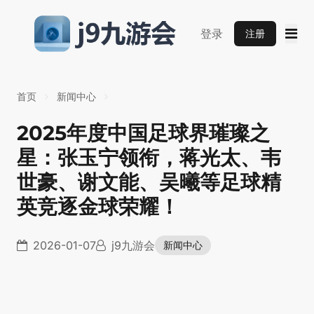
登录
注册
首页
新闻中心
2025年度中国足球界璀璨之
星：张玉宁领衔，蒋光太、韦
世豪、谢文能、吴曦等足球精
英竞逐金球荣耀！
2026-01-07
j9九游会
新闻中心