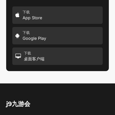
下载
App Store
下载
Google Play
下载
桌面客户端
j9九游会