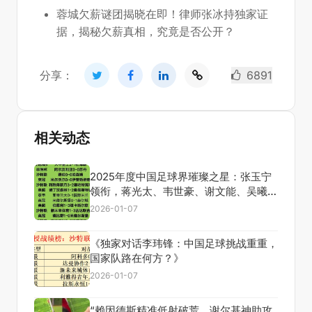
蓉城欠薪谜团揭晓在即！律师张冰持独家证
据，揭秘欠薪真相，究竟是否公开？
分享：
6891
相关动态
2025年度中国足球界璀璨之星：张玉宁
领衔，蒋光太、韦世豪、谢文能、吴曦等
足球精英竞逐金球荣耀！
2026-01-07
《独家对话李玮锋：中国足球挑战重重，
国家队路在何方？》
2026-01-07
“赖因德斯精准低射破荒，谢尔基神助攻