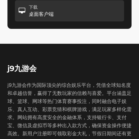
下载
桌面客户端
j9九游会
j9九游会作为国际顶尖的综合娱乐平台，凭借全球知名度
和卓越信誉，赢得了无数玩家的信赖与喜爱。平台涵盖足
球、篮球、网球等热门体育赛事投注，同时融合电子娱
乐、真人互动、彩票竞猜和棋牌游戏，满足玩家多样化需
求。网站拥有高度安全的金融体系，支持银行卡、支付
宝、微信及虚拟币等多种出入款方式，确保资金操作便捷
高效。新用户注册即可领取彩金大礼，节假日期间还有更