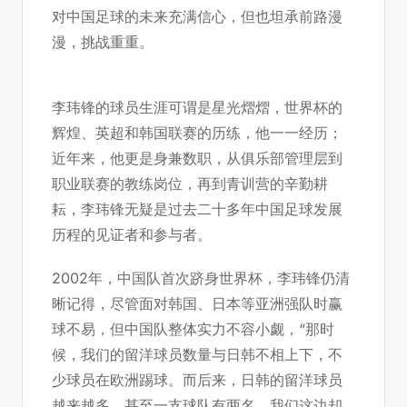
对中国足球的未来充满信心，但也坦承前路漫
漫，挑战重重。
李玮锋的球员生涯可谓是星光熠熠，世界杯的
辉煌、英超和韩国联赛的历练，他一一经历；
近年来，他更是身兼数职，从俱乐部管理层到
职业联赛的教练岗位，再到青训营的辛勤耕
耘，李玮锋无疑是过去二十多年中国足球发展
历程的见证者和参与者。
2002年，中国队首次跻身世界杯，李玮锋仍清
晰记得，尽管面对韩国、日本等亚洲强队时赢
球不易，但中国队整体实力不容小觑，“那时
候，我们的留洋球员数量与日韩不相上下，不
少球员在欧洲踢球。而后来，日韩的留洋球员
越来越多，甚至一支球队有两名，我们这边却