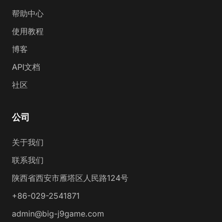
帮助中心
使用教程
博客
API文档
社区
公司
关于我们
联系我们
陕西省西安市雁塔区人民路124号
+86-029-2541871
admin@big-j9game.com