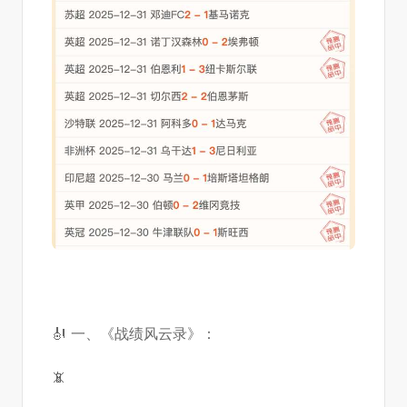
🎻 一、《战绩风云录》：
📵