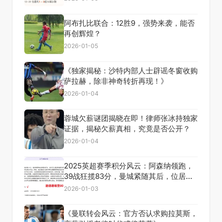
阿布扎比联合：12胜9，强势来袭，能否
再创辉煌？
2026-01-05
《独家揭秘：沙特内部人士辟谣冬窗收购
萨拉赫，除非神奇转折再现！》
2026-01-04
蓉城欠薪谜团揭晓在即！律师张冰持独家
证据，揭秘欠薪真相，究竟是否公开？
2026-01-04
2025英超赛季积分风云：阿森纳领跑，
39战狂揽83分，曼城紧随其后，位居次
席！
2026-01-03
《曼联转会风云：官方否认求购拉莫斯，