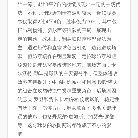
胜一筹，4胜3平2负的战绩展现出一定的主场优
势。不过，球队近期状态波动较大，近10场赛
事仅取得2胜4平4负，胜率仅为20%，其中包
括与利物浦、切尔西等强队的平局，展现出一
定的韧劲。战术上，利兹联以控球型踢法为
主，通过短传和直塞球创造机会，边路进攻频
繁，但防守端存在明显漏洞，定位球防守和避
免越位是球队需要改进的地方。前场方面，卡
尔沃特·勒温是球队的主要得分手，但整体进攻
效率有待提升；中场阿姆帕杜和肖恩·朗斯塔夫
的组合在攻防转换中扮演重要角色；后场则因
约瑟夫·罗登和贾卡·比约尔的伤病影响，稳定性
有所下降。伤停方面，利兹联面临多名关键球
员的缺席，包括丹尼尔·詹姆斯、约瑟夫·罗登
等，这对球队的攻防两端都造成了不小的影
响。