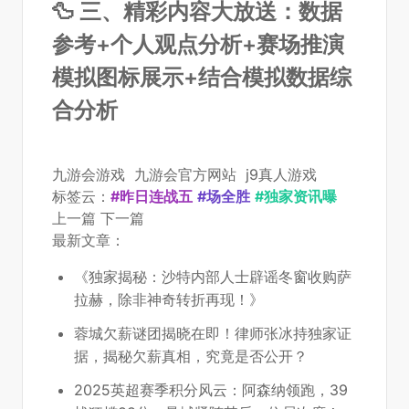
🦆 三、精彩内容大放送：数据
参考+个人观点分析+赛场推演
模拟图标展示+结合模拟数据综
合分析
九游会游戏
九游会官方网站
j9真人游戏
标签云：
#昨日连战五
#场全胜
#独家资讯曝
上一篇
下一篇
最新文章：
《独家揭秘：沙特内部人士辟谣冬窗收购萨
拉赫，除非神奇转折再现！》
蓉城欠薪谜团揭晓在即！律师张冰持独家证
据，揭秘欠薪真相，究竟是否公开？
2025英超赛季积分风云：阿森纳领跑，39