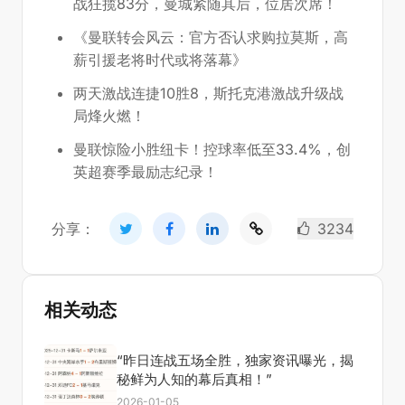
战狂揽83分，曼城紧随其后，位居次席！
《曼联转会风云：官方否认求购拉莫斯，高
薪引援老将时代或将落幕》
两天激战连捷10胜8，斯托克港激战升级战
局烽火燃！
曼联惊险小胜纽卡！控球率低至33.4%，创
英超赛季最励志纪录！
分享：
3234
相关动态
“昨日连战五场全胜，独家资讯曝光，揭
秘鲜为人知的幕后真相！”
2026-01-05