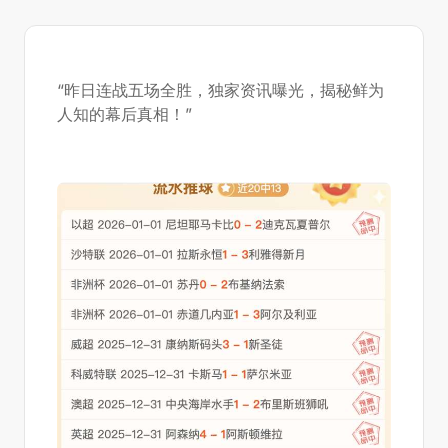
“昨日连战五场全胜，独家资讯曝光，揭秘鲜为
人知的幕后真相！”