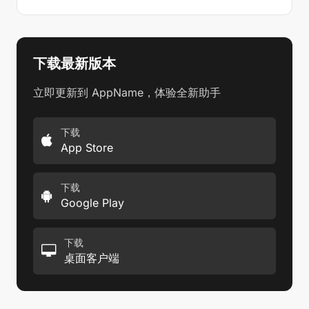
下载最新版本
立即更新到 AppName，体验全新助手
下载
App Store
下载
Google Play
下载
桌面客户端