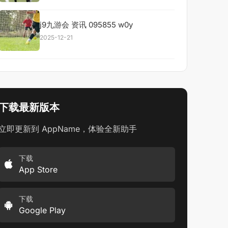
j9九游会 资讯 095855 w0y
2025-12-21
下载最新版本
立即更新到 AppName，体验全新助手
下载
App Store
下载
Google Play