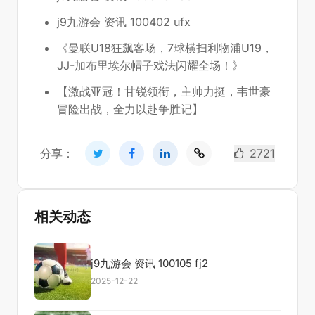
j9九游会 资讯 100402 ufx
《曼联U18狂飙客场，7球横扫利物浦U19，
JJ-加布里埃尔帽子戏法闪耀全场！》
【激战亚冠！甘锐领衔，主帅力挺，韦世豪
冒险出战，全力以赴争胜记】
分享：
2721
相关动态
j9九游会 资讯 100105 fj2
2025-12-22