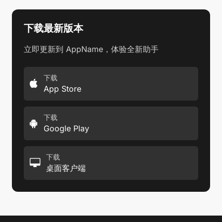
下载最新版本
立即更新到 AppName，体验全新助手
下载
App Store
下载
Google Play
下载
桌面客户端