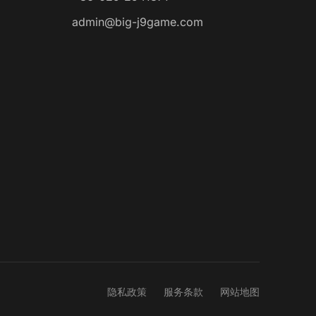
admin@big-j9game.com
隐私政策
服务条款
网站地图