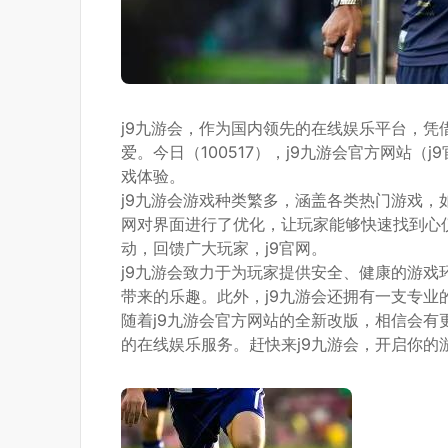
j9九游会，作为国内领先的在线娱乐平台，
爱。今日（100517），j9九游会官方网站
戏体验。
j9九游会游戏种类繁多，涵盖各类热门游戏，如
网对界面进行了优化，让玩家能够快速找到心
动，回馈广大玩家，
j9官网
。
j9九游会致力于为玩家提供安全、健康的游戏
带来的乐趣。此外，j9九游会还拥有一支专业
随着j9九游会官方网站的全新改版，相信会
的在线娱乐服务。赶快来j9九游会，开启你的