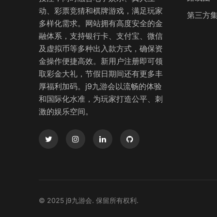
动、彩票竞猜和棋牌游戏，满足玩家
第三方
多样化需求。网站拥有高度安全的金
融体系，支持银行卡、支付宝、微信
及虚拟币等多种出入款方式，确保资
金操作便捷高效。新用户注册即可领
取彩金大礼，节假日期间还有更多丰
厚福利加码。j9九游会以流畅的体验
和国际化水准，为玩家打造公平、刺
激的娱乐空间。
© 2025 j9九游会. 保留所有权利.