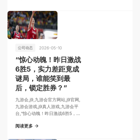
2026-05-10
公司动态
“惊心动魄！昨日激战
6胜5，实力差距竟成
谜局，谁能笑到最
后，锁定胜券？”
九游会,j9,九游会官方网站,j9官网,
九游会游戏,j9真人游戏,九游会平
台,“惊心动魄！昨日激战6胜5，实
力差距竟成谜局，谁能笑到最后，
阅读更多
锁定胜券？”