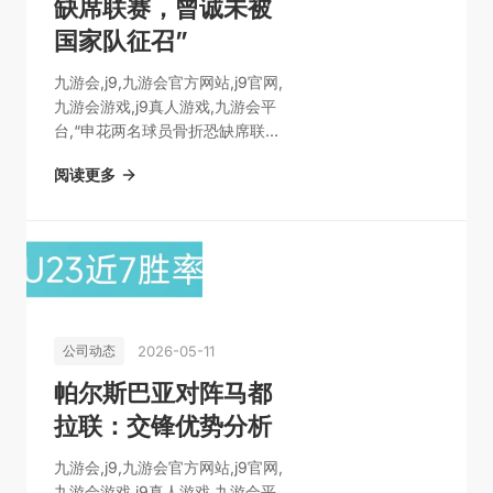
缺席联赛，曾诚未被
国家队征召”
九游会,j9,九游会官方网站,j9官网,
九游会游戏,j9真人游戏,九游会平
台,“申花两名球员骨折恐缺席联
赛，曾诚未被国家队征召”
阅读更多
2026-05-11
公司动态
帕尔斯巴亚对阵马都
拉联：交锋优势分析
九游会,j9,九游会官方网站,j9官网,
九游会游戏,j9真人游戏,九游会平