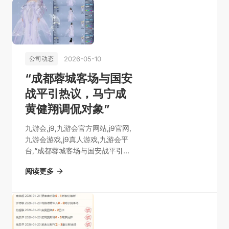
2026-05-10
公司动态
“成都蓉城客场与国安
战平引热议，马宁成
黄健翔调侃对象”
九游会,j9,九游会官方网站,j9官网,
九游会游戏,j9真人游戏,九游会平
台,“成都蓉城客场与国安战平引热
议，马宁成黄健翔调侃对象”
阅读更多