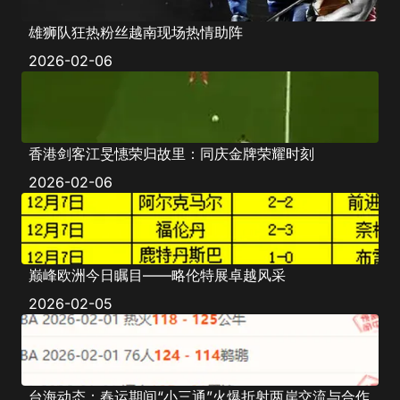
雄狮队狂热粉丝越南现场热情助阵
2026-02-06
香港剑客江旻憓荣归故里：同庆金牌荣耀时刻
2026-02-06
巅峰欧洲今日瞩目——略伦特展卓越风采
2026-02-05
台海动态：春运期间“小三通”火爆折射两岸交流与合作