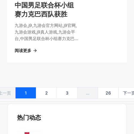
中国男足联合杯小组
赛力克巴西队获胜
九游会,j9,九游会官方网站,j9官网,
九游会游戏,j9真人游戏,九游会平
台,中国男足联合杯小组赛力克巴西
队获胜
阅读更多
上一页
1
2
3
...
26
下一
热门动态