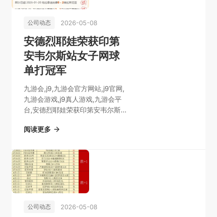
2026-05-08
公司动态
安德烈耶娃荣获印第
安韦尔斯站女子网球
单打冠军
九游会,j9,九游会官方网站,j9官网,
九游会游戏,j9真人游戏,九游会平
台,安德烈耶娃荣获印第安韦尔斯站
女子网球单打冠军
阅读更多
2026-05-08
公司动态