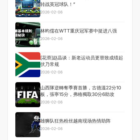
转战英冠球队！”
2026-02-06
林昀儒在WTT重庆冠军赛中挺进八强
2026-02-06
[花滑]赵晶谈：新老运动员更替致成绩起
伏乃常规
2026-02-06
山西隊逆轉奪季賽首勝，古德溫22分10
板，張寧15分，弗格獨取30分6助攻
2026-02-06
雄狮队狂热粉丝越南现场热情助阵
2026-02-06