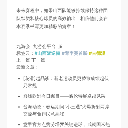
未来赛程中，如果山西队能够持续保持这种团
队默契和核心球员的高效输出，相信他们会在
本赛季书写更加精彩的篇章！
九游会
九游会平台
j9
标签云：
#山西隊逆轉
#奪季賽首勝
#古德溫
上一篇
下一篇
最新文章：
[花滑]赵晶谈：新老运动员更替致成绩起伏
乃常规
巅峰欧洲今日瞩目——略伦特展卓越风采
台海动态：春运期间“小三通”火爆折射两岸
交流与合作民意高涨
意甲官方点赞劳塔罗关键进球，成就国米热