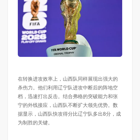
在转换进攻效率上，山西队同样展现出强大的
杀伤力。他们利用辽宁队进攻中断后的阵地空
档，迅速打出反击。结合弗格的突破能力和张
宁的外线接应，山西队不断扩大领先优势。数
据显示，山西队快攻得分比辽宁队多出8分，成
为制胜的关键。