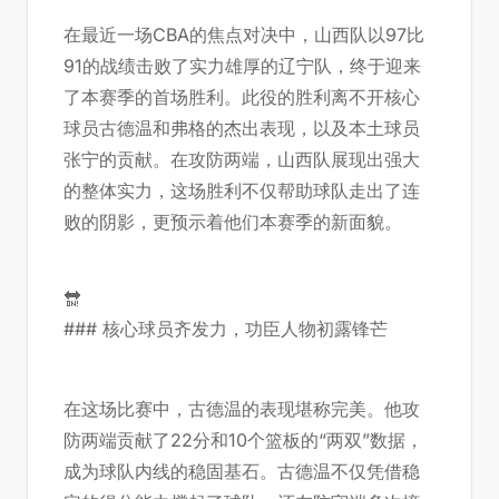
在最近一场CBA的焦点对决中，山西队以97比
91的战绩击败了实力雄厚的辽宁队，终于迎来
了本赛季的首场胜利。此役的胜利离不开核心
球员古德温和弗格的杰出表现，以及本土球员
张宁的贡献。在攻防两端，山西队展现出强大
的整体实力，这场胜利不仅帮助球队走出了连
败的阴影，更预示着他们本赛季的新面貌。
🔛
### 核心球员齐发力，功臣人物初露锋芒
在这场比赛中，古德温的表现堪称完美。他攻
防两端贡献了22分和10个篮板的“两双”数据，
成为球队内线的稳固基石。古德温不仅凭借稳