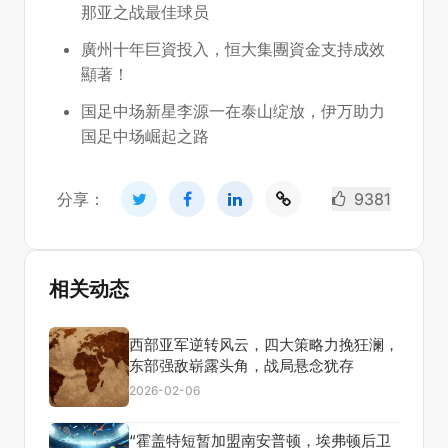
那亚之战最佳球员
廣州十年巨資投入，恒大集團資金支持成效
顯著！
国足中场新星李源一在泰山绽放，伊万助力
国足中场崛起之路
分享：
9381
相关动态
西部亚军逆转风云，四大策略力挽狂澜，
东部强敌崭露头角，战局悬念犹存
2026-02-06
“霍盖特短暂加盟南安普顿，埃弗顿后卫