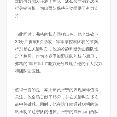
定的得分能力撑起了球队，还在防守端多次摘
得关键篮板，为山西队保持主动提供了有力支
持。
与此同时，弗格的状态同样出色。他全场砍下
30分并贡献6次助攻，牢牢掌控着比赛的节奏。
特别是在关键时刻，他的冷静判断为山西队锁
定了胜局。作为本赛季加盟球队的核心后卫，
弗格的“即插即用”能力充分展现了他的个人实力
和团队适应性。
值得一提的是，本土球员张宁的表现同样值得
关注。他全场贡献了15分，并在关键时刻多次
命中关键球。同时，他在防守端通过聪明的策
略压制了辽宁队的进攻。张宁的成长为山西队