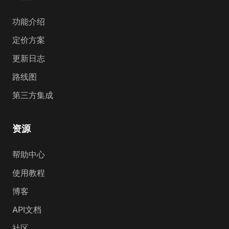
功能介绍
定价方案
更新日志
路线图
第三方集成
资源
帮助中心
使用教程
博客
API文档
社区