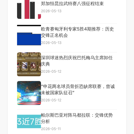
郑加恒昆拉武特赛八强征程结束
2026-05-13
欧青赛匈牙利专家5胜4期推荐：历史
交锋正名机会
2026-05-13
深圳球迷热烈庆祝巴托梅乌主席卸任
庆典
2026-05-12
“申花两名球员骨折恐缺席联赛，曾诚
未被国家队征召”
2026-05-12
帕尔斯巴亚对阵马都拉联：交锋优势
分析
2026-05-11