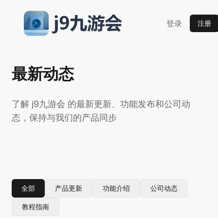
登录
注册
最新动态
了解 j9九游会 的最新更新、功能发布和公司动
态，保持与我们的产品同步
全部
产品更新
功能介绍
公司动态
教程指南