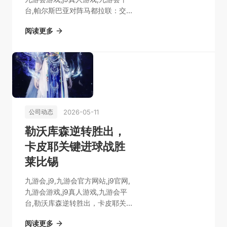
台,帕尔斯巴亚对阵马都拉联：交锋
优势分析
阅读更多
2026-05-11
公司动态
勒沃库森逆转胜出，
卡皮耶关键进球战胜
莱比锡
九游会,j9,九游会官方网站,j9官网,
九游会游戏,j9真人游戏,九游会平
台,勒沃库森逆转胜出，卡皮耶关键
进球战胜莱比锡
阅读更多