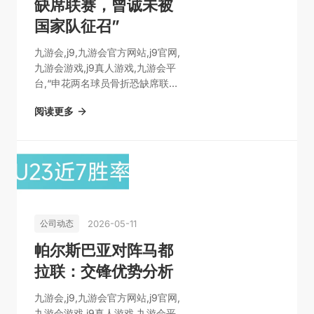
缺席联赛，曾诚未被
国家队征召”
九游会,j9,九游会官方网站,j9官网,
九游会游戏,j9真人游戏,九游会平
台,“申花两名球员骨折恐缺席联
赛，曾诚未被国家队征召”
阅读更多
2026-05-11
公司动态
帕尔斯巴亚对阵马都
拉联：交锋优势分析
九游会,j9,九游会官方网站,j9官网,
九游会游戏,j9真人游戏,九游会平