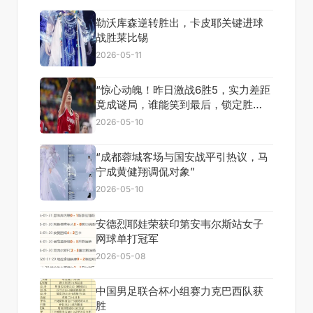
勒沃库森逆转胜出，卡皮耶关键进球
战胜莱比锡
2026-05-11
“惊心动魄！昨日激战6胜5，实力差距
竟成谜局，谁能笑到最后，锁定胜
券？”
2026-05-10
“成都蓉城客场与国安战平引热议，马
宁成黄健翔调侃对象”
2026-05-10
安德烈耶娃荣获印第安韦尔斯站女子
网球单打冠军
2026-05-08
中国男足联合杯小组赛力克巴西队获
胜