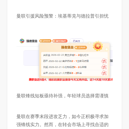
曼联引援风险预警：埃基蒂克与德拉普引担忧
曼联锋线短板亟待补强，年轻球员选择需谨慎
曼联在赛季末段进攻乏力，如今正积极寻求加
强锋线实力。然而，在转会市场上寻找合适的