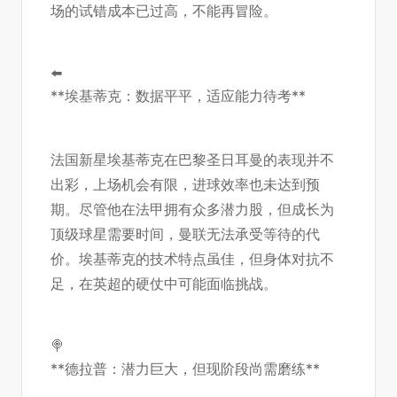
场的试错成本已过高，不能再冒险。
⬅️
**埃基蒂克：数据平平，适应能力待考**
法国新星埃基蒂克在巴黎圣日耳曼的表现并不
出彩，上场机会有限，进球效率也未达到预
期。尽管他在法甲拥有众多潜力股，但成长为
顶级球星需要时间，曼联无法承受等待的代
价。埃基蒂克的技术特点虽佳，但身体对抗不
足，在英超的硬仗中可能面临挑战。
🍭
**德拉普：潜力巨大，但现阶段尚需磨练**