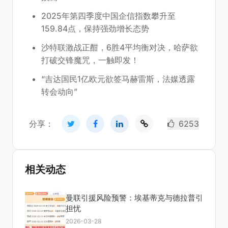
2025年第四季度中国企信指数攀升至
159.84点，保持强劲增长态势
沙特联激战正酣，6胜4平均衡对决，哈萨欲
打破交锋魔咒，一触即发！
“吉达国民1亿欧元欲签马赫雷斯，法媒透露
转会动向”
分享：
6253
相关动态
曼联引援风险预警：埃基蒂克与德拉普引
担忧
2026-03-28