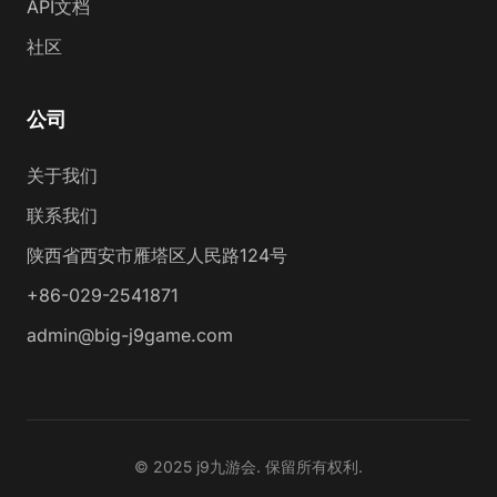
API文档
社区
公司
关于我们
联系我们
陕西省西安市雁塔区人民路124号
+86-029-2541871
admin@big-j9game.com
© 2025 j9九游会. 保留所有权利.