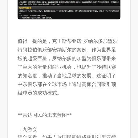
值得一提的是，克里斯蒂亚诺·罗纳尔多加盟沙
特阿拉伯俱乐部安纳斯尔的案例。作为世界足
坛的超级巨星，罗纳尔多的加盟为俱乐部带来
了巨大的流量和商业机会，也提升了沙特联赛
的知名度，推动了当地足球的发展。这证明了
中东俱乐部在全球市场上通过高额合同吸引顶
级球员的成功模式。
**吉达国民的未来蓝图**
，
九游会
综合来看，如果吉达国民能够成功引进里亚德·