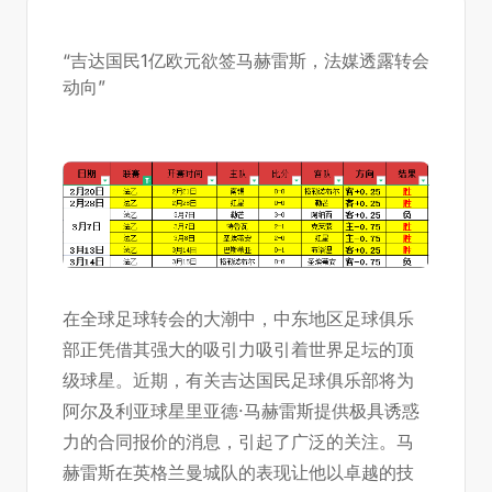
“吉达国民1亿欧元欲签马赫雷斯，法媒透露转会
动向”
在全球足球转会的大潮中，中东地区足球俱乐
部正凭借其强大的吸引力吸引着世界足坛的顶
级球星。近期，有关吉达国民足球俱乐部将为
阿尔及利亚球星里亚德·马赫雷斯提供极具诱惑
力的合同报价的消息，引起了广泛的关注。马
赫雷斯在英格兰曼城队的表现让他以卓越的技