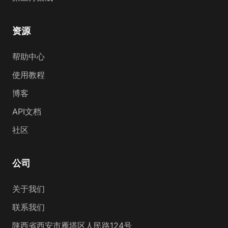
资源
帮助中心
使用教程
博客
API文档
社区
公司
关于我们
联系我们
陕西省西安市雁塔区人民路124号