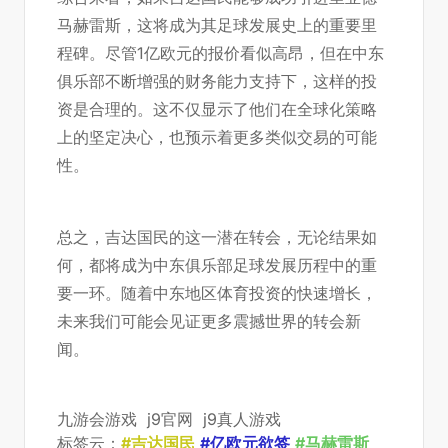
马赫雷斯，这将成为其足球发展史上的重要里
程碑。尽管1亿欧元的报价看似高昂，但在中东
俱乐部不断增强的财务能力支持下，这样的投
资是合理的。这不仅显示了他们在全球化策略
上的坚定决心，也预示着更多类似交易的可能
性。
总之，吉达国民的这一潜在转会，无论结果如
何，都将成为中东俱乐部足球发展历程中的重
要一环。随着中东地区体育投资的快速增长，
未来我们可能会见证更多震撼世界的转会新
闻。
九游会游戏
j9官网
j9真人游戏
标签云：
#吉达国民
#亿欧元欲签
#马赫雷斯