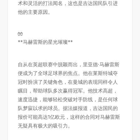
术和灵活的打法闻名，这也是吉达国民队引进
他的主要原因。
🧤
**马赫雷斯的星光璀璨**
自从在英超联赛中脱颖而出，里亚德·马赫雷斯
便成为了全球足球界的焦点。他在莱斯特城夺
冠时扮演了关键角色，在曼城的表现同样令人
瞩目，帮助球队多次赢得冠军。他技术高超，
速度迅捷，能够轻松突破对手防线，是任何球
队梦寐以求的球员。据法媒报道，吉达国民的
报价可能高达1亿欧元，这样的合同对马赫雷斯
无疑具有极大的吸引力。