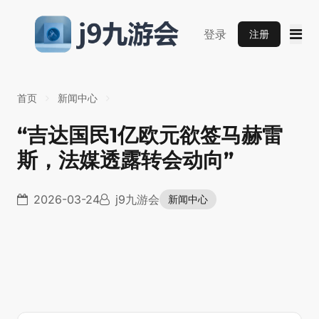
登录
注册
首页
新闻中心
“吉达国民1亿欧元欲签马赫雷
斯，法媒透露转会动向”
2026-03-24
j9九游会
新闻中心