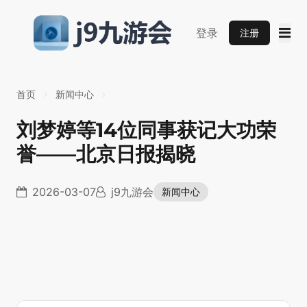
登录
注册
首页
新闻中心
刘梦婷等14位同事获记大功荣
誉——北京日报揭晓
2026-03-07
j9九游会
新闻中心