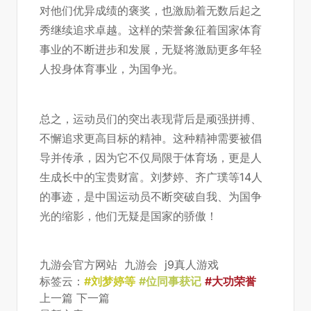
对他们优异成绩的褒奖，也激励着无数后起之
秀继续追求卓越。这样的荣誉象征着国家体育
事业的不断进步和发展，无疑将激励更多年轻
人投身体育事业，为国争光。
总之，运动员们的突出表现背后是顽强拼搏、
不懈追求更高目标的精神。这种精神需要被倡
导并传承，因为它不仅局限于体育场，更是人
生成长中的宝贵财富。刘梦婷、齐广璞等14人
的事迹，是中国运动员不断突破自我、为国争
光的缩影，他们无疑是国家的骄傲！
九游会官方网站
九游会
j9真人游戏
标签云：
#刘梦婷等
#位同事获记
#大功荣誉
上一篇
下一篇