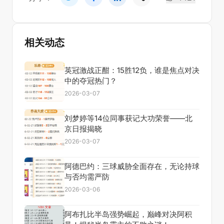
相关动态
英冠激战正酣：15胜12负，谁是焦点对决
中的夺冠热门？
2026-03-07
刘梦婷等14位同事获记大功荣誉——北
京日报揭晓
2026-03-07
阿德巴约：三球威胁全面存在，无论持球
与否均需严防
2026-03-06
阿布扎比半岛强势崛起，巅峰对决阿积