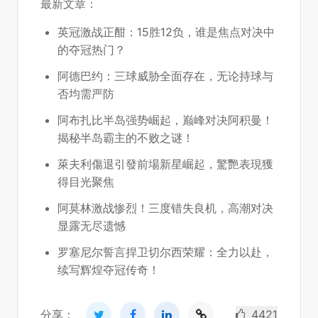
最新文章：
英冠激战正酣：15胜12负，谁是焦点对决中
的夺冠热门？
阿德巴约：三球威胁全面存在，无论持球与
否均需严防
阿布扎比半岛强势崛起，巅峰对决阿积曼！
揭秘半岛霸主的不败之谜！
萊夫利傷退引發前場新星崛起，驚艷表現獲
得目光聚焦
阿莫林激战惨烈！三度错失良机，高潮对决
显露无尽遗憾
罗塞尼尔誓言捍卫切尔西荣耀：全力以赴，
续写辉煌夺冠传奇！
分享：
4421