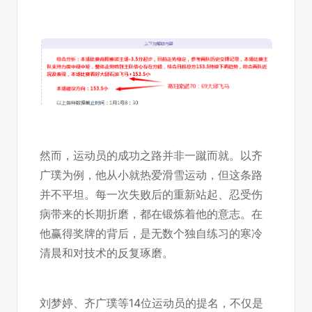
然而，运动员的成功之路并非一蹴而就。以齐
广璞为例，他从小就热爱滑雪运动，但这条路
并不平坦。每一次失败后的重新站起、忍受伤
病带来的长期折磨，都在锻炼着他的意志。在
他赢得奖牌的背后，是无数个独自练习的寒冷
清晨和对技术的反复琢磨。
刘梦婷、齐广璞等14位运动员的提名，不仅是