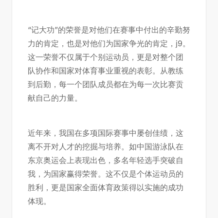
“记大功”的荣誉是对他们在赛事中付出的辛勤努
力的肯定，也是对他们为国家争光的肯定，
j9
。
这一荣誉不仅属于个别运动员，更是对整个团
队协作和国家对体育事业重视的表彰。从教练
到后勤，每一个团队成员都在为每一次比赛贡
献自己的力量。
近年来，我国在多项国际赛事中屡创佳绩，这
离不开对人才的挖掘与培养。如中国游泳队在
东京奥运会上表现出色，多名年轻选手突破自
我，为国家赢得荣誉。这不仅是个体运动员的
胜利，更是国家全面体育政策得以实施的成功
体现。