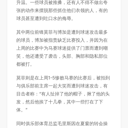
升温。一些球员被推搡，还有人不得不做出夸
张的动作来摆脱那些抓住他们衣领的人，有的
球员甚至遭到吐口水的侮辱。
其中两位前锋莫菲与博加是遭到球迷攻击最多
的球员，博加被指责缺乏比赛投入，并因为在
上周的比赛中为马赛球迷提供了门票而遭到嘲
笑，他还遭受了袭击，头部、胸部和隐私部位
都被打。
莫菲则是在上周1-5惨败马赛的比赛后，被拍到
与俱乐部前主席一起大笑而遭到球迷攻击，有
目击者称：“有人扯掉了他的帽子，揪了他的头
发，然后他挨了十几拳，其中一些打在了下
体。”
同时俱乐部体育总监毛里斯因在夏窗的转会操