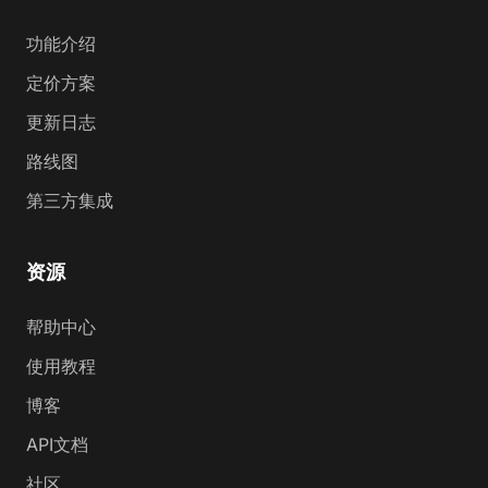
功能介绍
定价方案
更新日志
路线图
第三方集成
资源
帮助中心
使用教程
博客
API文档
社区