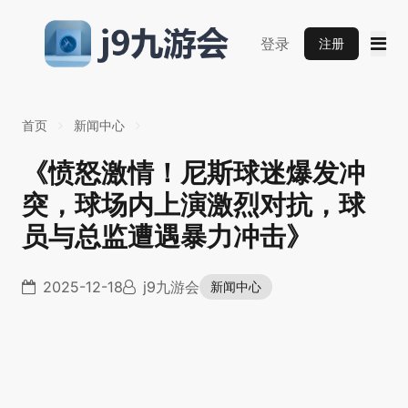
登录
注册
首页
新闻中心
《愤怒激情！尼斯球迷爆发冲
突，球场内上演激烈对抗，球
员与总监遭遇暴力冲击》
2025-12-18
j9九游会
新闻中心