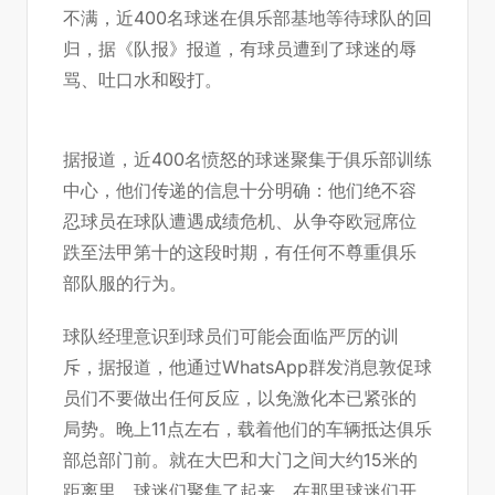
不满，近400名球迷在俱乐部基地等待球队的回
归，据《队报》报道，有球员遭到了球迷的辱
骂、吐口水和殴打。
据报道，近400名愤怒的球迷聚集于俱乐部训练
中心，他们传递的信息十分明确：他们绝不容
忍球员在球队遭遇成绩危机、从争夺欧冠席位
跌至法甲第十的这段时期，有任何不尊重俱乐
部队服的行为。
球队经理意识到球员们可能会面临严厉的训
斥，据报道，他通过WhatsApp群发消息敦促球
员们不要做出任何反应，以免激化本已紧张的
局势。晚上11点左右，载着他们的车辆抵达俱乐
部总部门前。就在大巴和大门之间大约15米的
距离里，球迷们聚集了起来。在那里球迷们开