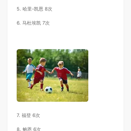
5. 哈里-凯恩 8次
6. 马杜埃凯 7次
7. 福登 6次
8. 鲍恩 6次