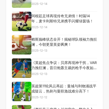
聚！
2025-12-14
阿根廷足球再现传奇兄弟情！时隔14
年，麦卡利斯特兄弟携手闪耀绿茵场！
2025-12-14
赖斯巅峰状态全开！揭秘球队领袖力挽狂
澜，今朝更显英姿飒爽！
2025-12-13
《英超焦点争议：贝席再现神干扰，VAR
力挽狂澜，昔日炮轰主裁的枪手今夜如何
看？》
2025-12-13
英超第11轮风云再起：曼城与利物浦战平
成疑云，热刺与曼联激战难分高下！
2025-12-12