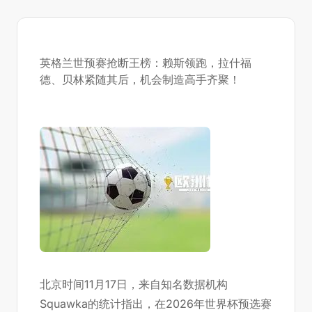
英格兰世预赛抢断王榜：赖斯领跑，拉什福
德、贝林紧随其后，机会制造高手齐聚！
北京时间11月17日，来自知名数据机构
Squawka的统计指出，在2026年世界杯预选赛