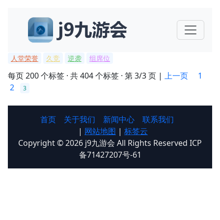
人堂荣誉
久竞
逆袭
组席位
每页 200 个标签 · 共 404 个标签 · 第 3/3 页 |
上一页
1
2
3
首页
关于我们
新闻中心
联系我们
|
网站地图
|
标签云
Copyright © 2026 j9九游会 All Rights Reserved ICP
备71427207号-61