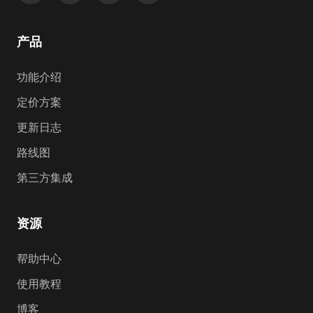
产品
功能介绍
定价方案
更新日志
路线图
第三方集成
资源
帮助中心
使用教程
博客