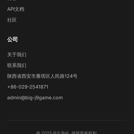
API文档
社区
公司
关于我们
联系我们
陕西省西安市雁塔区人民路124号
+86-029-2541871
admin@big-j9game.com
© 2025 j9九游会. 保留所有权利.