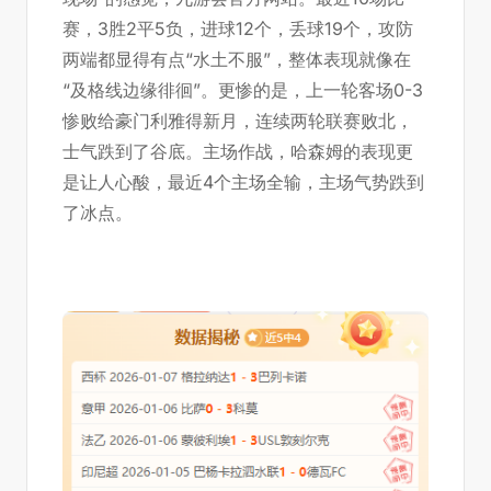
赛，3胜2平5负，进球12个，丢球19个，攻防
两端都显得有点“水土不服”，整体表现就像在
“及格线边缘徘徊”。更惨的是，上一轮客场0-3
惨败给豪门利雅得新月，连续两轮联赛败北，
士气跌到了谷底。主场作战，哈森姆的表现更
是让人心酸，最近4个主场全输，主场气势跌到
了冰点。