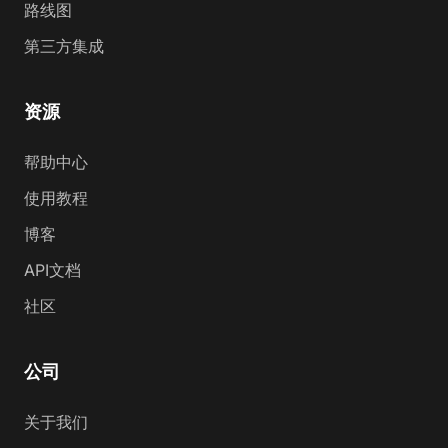
路线图
第三方集成
资源
帮助中心
使用教程
博客
API文档
社区
公司
关于我们