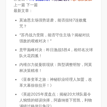
上一篇
下一篇
最新文章：
莫迪恩主场强势逆袭，能否扭转7连败魔
咒？
“苏丹战力受限，能否守住主场？揭秘对抗
强敌的艰难对决！”
意甲巅峰对决：昨日激战5胜4，相邻名次球
队火花四溅！
内维尔力挺曼联现状：阵型调整明智，阿莫
林决策精准！
《亚泰变革之旅：神秘职业经理人加盟，改
革大幕徐徐拉开！》
《英超2025年度盘点：揭秘20大球队最令
人惋惜的错误抉择，阿森纳签下哲凯，利物
浦错过格伊引争议》