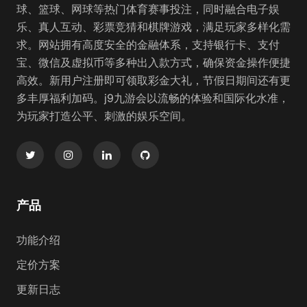
球、篮球、网球等热门体育赛事投注，同时融合电子娱
乐、真人互动、彩票竞猜和棋牌游戏，满足玩家多样化需
求。网站拥有高度安全的金融体系，支持银行卡、支付
宝、微信及虚拟币等多种出入款方式，确保资金操作便捷
高效。新用户注册即可领取彩金大礼，节假日期间还有更
多丰厚福利加码。j9九游会以流畅的体验和国际化水准，
为玩家打造公平、刺激的娱乐空间。
产品
功能介绍
定价方案
更新日志