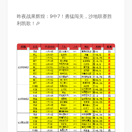
昨夜战果辉煌：9中7！勇猛闯关，沙地联赛胜
利凯歌！🎉