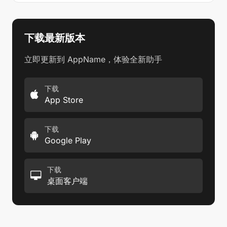
下载最新版本
立即更新到 AppName，体验全新助手
下载
App Store
下载
Google Play
下载
桌面客户端