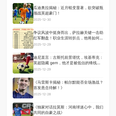
瓜迪奥拉揭秘：近月蜕变显著，欲突破瓶
颈战英超豪门！
2025-12-30
争议风波中挺身而出，萨拉赫关键一击助
红军翻盘！职业生涯转折点，他将如何抉
择？
2025-12-29
迪尼直言：古斯托前景堪忧，埃基蒂克：
英超隐藏 gem，他才是被低估的锋线之
王！
2025-12-29
《马雷斯卡揭秘：帕尔默能否全场激战？
首发悬念待解！》
2025-12-28
《独家对话拉莫斯：河南球迷心中，我们
共同的自豪之战》