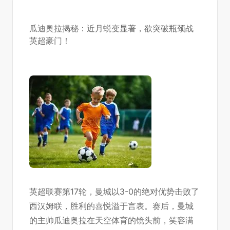
瓜迪奥拉揭秘：近月蜕变显著，欲突破瓶颈战
英超豪门！
英超联赛第17轮，曼城以3-0的绝对优势击败了
西汉姆联，胜利的喜悦溢于言表。赛后，曼城
的主帅瓜迪奥拉在天空体育的镜头前，笑容满