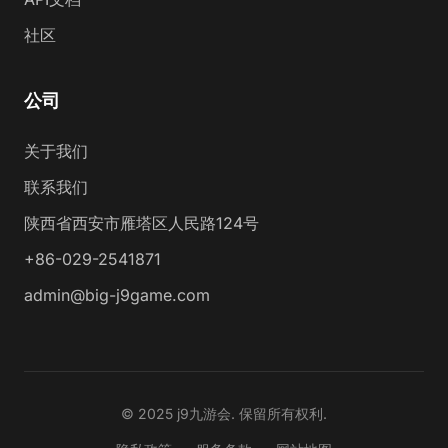
社区
公司
关于我们
联系我们
陕西省西安市雁塔区人民路124号
+86-029-2541871
admin@big-j9game.com
© 2025 j9九游会. 保留所有权利.