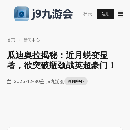
登录
注册
首页
新闻中心
瓜迪奥拉揭秘：近月蜕变显
著，欲突破瓶颈战英超豪门！
2025-12-30
j9九游会
新闻中心