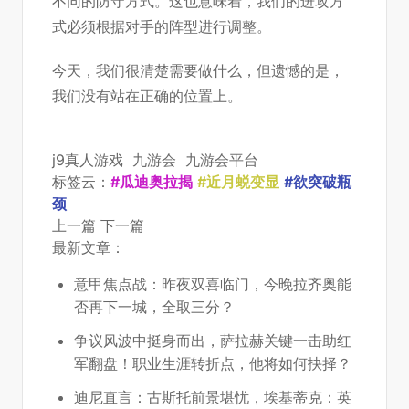
不同的防守方式。这也意味着，我们的进攻方
式必须根据对手的阵型进行调整。
今天，我们很清楚需要做什么，但遗憾的是，
我们没有站在正确的位置上。
j9真人游戏
九游会
九游会平台
标签云：
#瓜迪奥拉揭
#近月蜕变显
#欲突破瓶
颈
上一篇
下一篇
最新文章：
意甲焦点战：昨夜双喜临门，今晚拉齐奥能
否再下一城，全取三分？
争议风波中挺身而出，萨拉赫关键一击助红
军翻盘！职业生涯转折点，他将如何抉择？
迪尼直言：古斯托前景堪忧，埃基蒂克：英