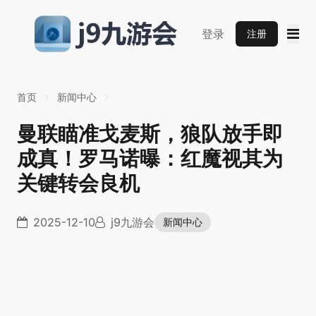
登录
注册
首页
新闻中心
曼联瞄准戈麦斯，狼队放手即
成真！罗马诺曝：红魔视其为
关键转会良机
2025-12-10
j9九游会
新闻中心