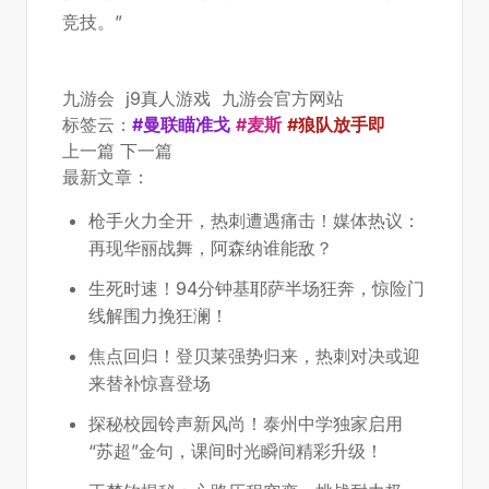
竞技。”
九游会
j9真人游戏
九游会官方网站
标签云：
#曼联瞄准戈
#麦斯
#狼队放手即
上一篇
下一篇
最新文章：
枪手火力全开，热刺遭遇痛击！媒体热议：
再现华丽战舞，阿森纳谁能敌？
生死时速！94分钟基耶萨半场狂奔，惊险门
线解围力挽狂澜！
焦点回归！登贝莱强势归来，热刺对决或迎
来替补惊喜登场
探秘校园铃声新风尚！泰州中学独家启用
“苏超”金句，课间时光瞬间精彩升级！