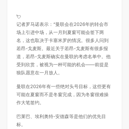
💘
记者罗马诺表示：“曼联会在2026年的转会市
场上引进中场，从一月到夏窗可能会签下两
名，这也取决于卡塞米罗的情况。很多人问到
若昂-戈麦斯。最近关于若昂-戈麦斯有很多报
道，若昂-戈麦斯确实在曼联的考虑名单中。他
受到欣赏，被视为一种可能的机会——前提是
狼队愿意在一月放人。
曼联在2026年有一些绝对头号目标，这些更有
可能在夏窗而不是冬窗完成，因为冬窗很难操
作大笔签约。
巴莱巴、埃利奥特-安德森等是他们的优先目
标。