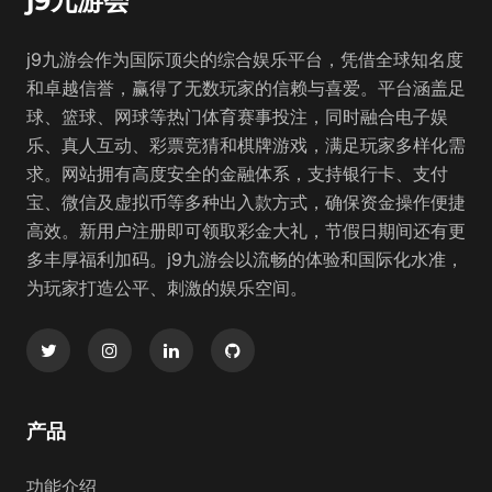
j9九游会
j9九游会作为国际顶尖的综合娱乐平台，凭借全球知名度
和卓越信誉，赢得了无数玩家的信赖与喜爱。平台涵盖足
球、篮球、网球等热门体育赛事投注，同时融合电子娱
乐、真人互动、彩票竞猜和棋牌游戏，满足玩家多样化需
求。网站拥有高度安全的金融体系，支持银行卡、支付
宝、微信及虚拟币等多种出入款方式，确保资金操作便捷
高效。新用户注册即可领取彩金大礼，节假日期间还有更
多丰厚福利加码。j9九游会以流畅的体验和国际化水准，
为玩家打造公平、刺激的娱乐空间。
产品
功能介绍