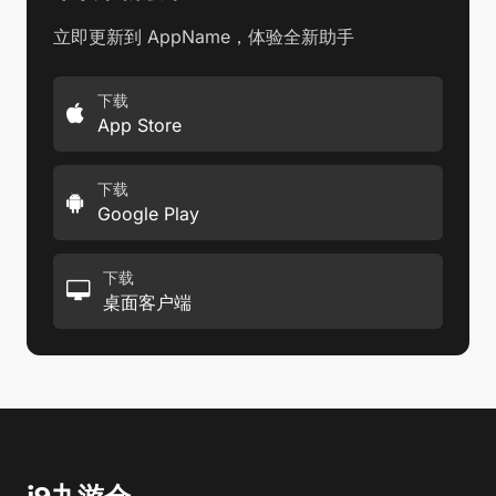
立即更新到 AppName，体验全新助手
下载
App Store
下载
Google Play
下载
桌面客户端