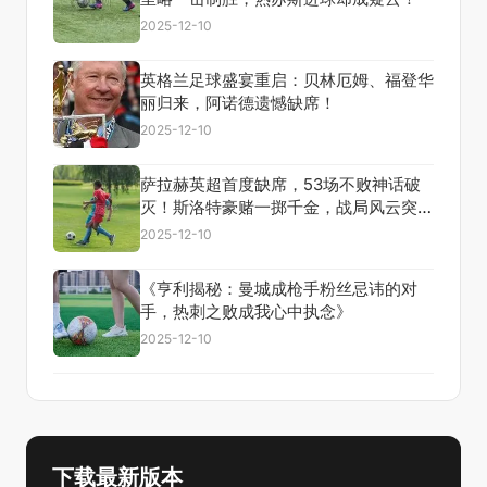
2025-12-10
英格兰足球盛宴重启：贝林厄姆、福登华
丽归来，阿诺德遗憾缺席！
2025-12-10
萨拉赫英超首度缺席，53场不败神话破
灭！斯洛特豪赌一掷千金，战局风云突
变！
2025-12-10
《亨利揭秘：曼城成枪手粉丝忌讳的对
手，热刺之败成我心中执念》
2025-12-10
下载最新版本