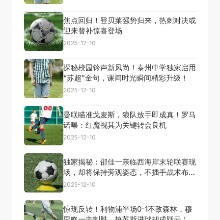
焦点回归！登贝莱强势归来，热刺对决或
迎来替补惊喜登场
2025-12-10
探秘校园铃声新风尚！泰州中学独家启用
“苏超”金句，课间时光瞬间精彩升级！
2025-12-10
曼联瞄准戈麦斯，狼队放手即成真！罗马
诺曝：红魔视其为关键转会良机
2025-12-10
独家揭秘：邵佳一亲临西海岸末轮联赛现
场，却将保持旁观姿态，不插手战术布
局！
2025-12-10
惊现反转！利物浦半场0-1不敌森林，穆
里略一击制胜，热苏斯进球却成疑云！