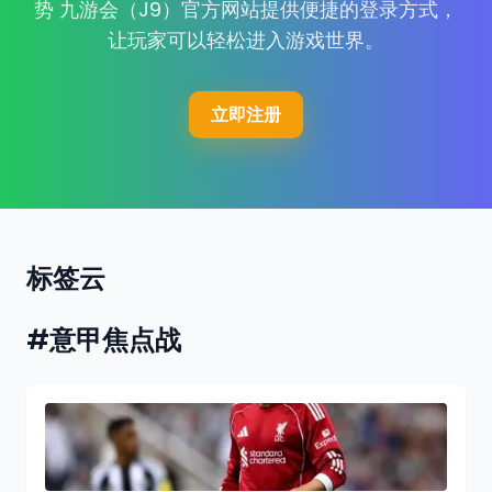
势 九游会（J9）官方网站提供便捷的登录方式，
让玩家可以轻松进入游戏世界。
立即注册
标签云
#意甲焦点战