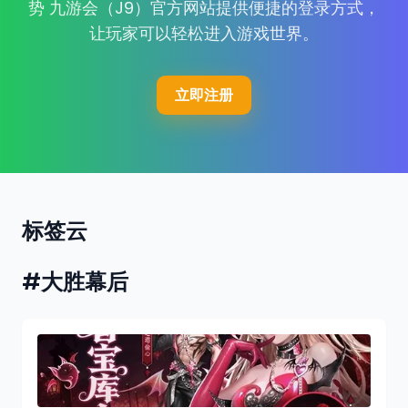
势 九游会（J9）官方网站提供便捷的登录方式，
让玩家可以轻松进入游戏世界。
立即注册
标签云
#大胜幕后