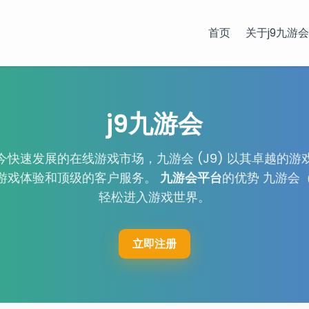
首页
关于j9九游
j9九游会
 在当今快速发展的在线游戏市场，九游会 (J9) 以其卓
游戏体验和顶级的客户服务。
九游会平台
的优势 九游会
轻松进入游戏世界。
立即注册