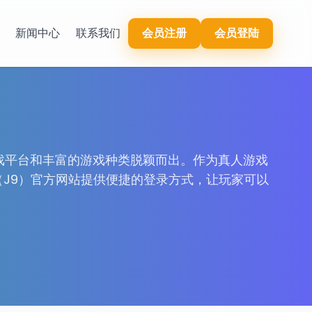
会
新闻中心
联系我们
会员注册
会员登陆
越的游戏平台和丰富的游戏种类脱颖而出。作为真人游戏
（J9）官方网站提供便捷的登录方式，让玩家可以