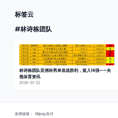
标签云
#林诗栋团队
林诗栋团队亚洲杯男单首战胜利，挺入16强——央
视体育资讯
2026-01-22
友情链接：
EBpay支付