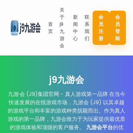
关
于
新
联
会
会
首
j9
闻
系
员
员
页
九
中
我
注
登
游
心
们
册
陆
会
j9九游会
九游·会 (J9)集团官网 - 真人游戏第一品牌 在当今
快速发展的在线游戏市场，九游会 (J9) 以其卓越
的游戏平台和丰富的游戏种类脱颖而出。作为真人
游戏的第一品牌，九游会致力于为玩家提供最优质
的游戏体验和顶级的客户服务。
九游会平台
的优