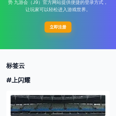
势 九游会（J9）官方网站提供便捷的登录方式，
让玩家可以轻松进入游戏世界。
立即注册
标签云
#上闪耀