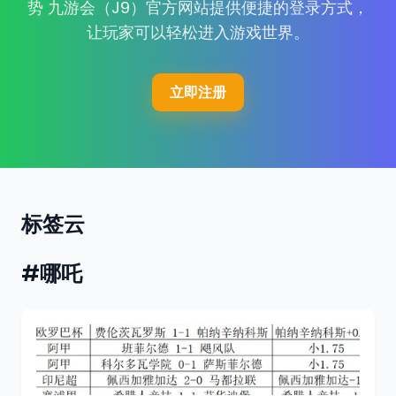
势 九游会（J9）官方网站提供便捷的登录方式，
让玩家可以轻松进入游戏世界。
立即注册
标签云
#哪吒