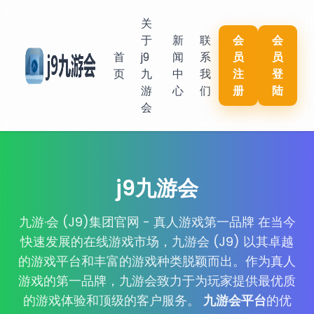
关
于
新
联
会
会
首
j9
闻
系
员
员
页
九
中
我
注
登
游
心
们
册
陆
会
j9九游会
九游·会 (J9)集团官网 - 真人游戏第一品牌 在当今
快速发展的在线游戏市场，九游会 (J9) 以其卓越
的游戏平台和丰富的游戏种类脱颖而出。作为真人
游戏的第一品牌，九游会致力于为玩家提供最优质
的游戏体验和顶级的客户服务。
九游会平台
的优