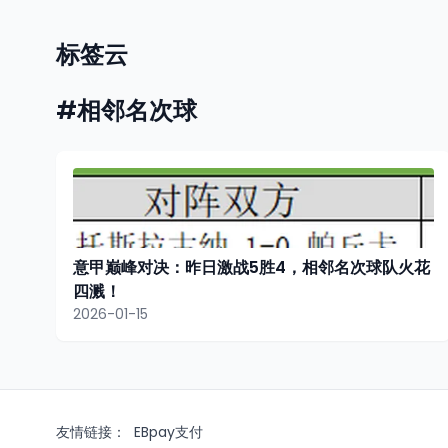
标签云
#相邻名次球
意甲巅峰对决：昨日激战5胜4，相邻名次球队火花
四溅！
2026-01-15
友情链接：
EBpay支付