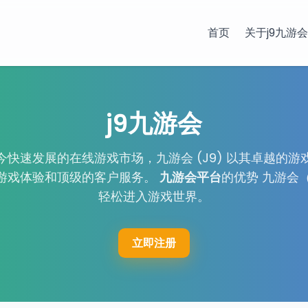
首页
关于j9九游
j9九游会
 在当今快速发展的在线游戏市场，九游会 (J9) 以其卓
游戏体验和顶级的客户服务。
九游会平台
的优势 九游会
轻松进入游戏世界。
立即注册