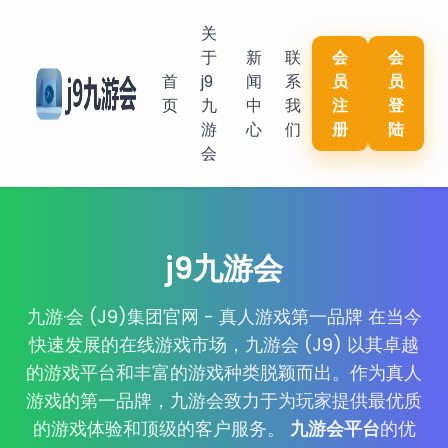
关
于
新
联
会
会
首
j9
闻
系
员
员
页
九
中
我
注
登
游
心
们
册
陆
会
j9九游会
九游·会 (J9)集团官网 - 真人游戏第一品牌 在当今
快速发展的在线游戏市场，九游会 (J9) 以其卓越
的游戏平台和丰富的游戏种类脱颖而出。作为真人
游戏的第一品牌，九游会致力于为玩家提供最优质
的游戏体验和顶级的客户服务。
九游会平台
的优