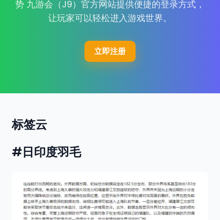
势 九游会（J9）官方网站提供便捷的登录方式，
让玩家可以轻松进入游戏世界。
立即注册
标签云
#日印度羽毛