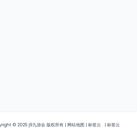
right © 2025
j9九游会
版权所有 |
网站地图
|
标签云
|
标签云