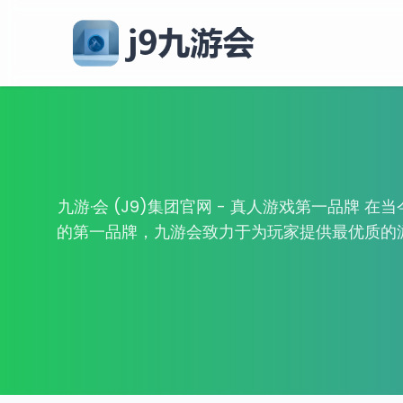
九游·会 (J9)集团官网 - 真人游戏第一品牌
的第一品牌，九游会致力于为玩家提供最优质的