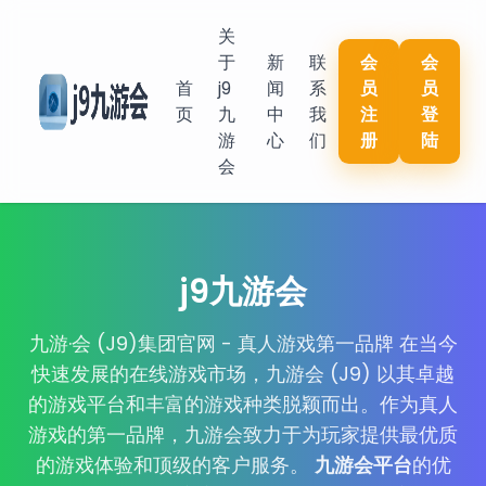
关
于
新
联
会
会
首
j9
闻
系
员
员
页
九
中
我
注
登
游
心
们
册
陆
会
j9九游会
九游·会 (J9)集团官网 - 真人游戏第一品牌 在当今
快速发展的在线游戏市场，九游会 (J9) 以其卓越
的游戏平台和丰富的游戏种类脱颖而出。作为真人
游戏的第一品牌，九游会致力于为玩家提供最优质
的游戏体验和顶级的客户服务。
九游会平台
的优