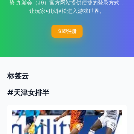
势 九游会（J9）官方网站提供便捷的登录方式，
让玩家可以轻松进入游戏世界。
立即注册
标签云
#天津女排半