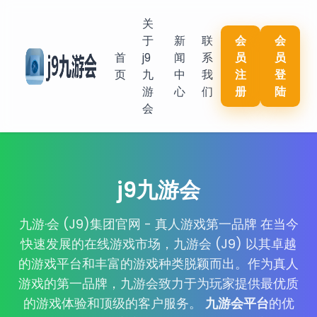
关
于
新
联
会
会
首
j9
闻
系
员
员
页
九
中
我
注
登
游
心
们
册
陆
会
j9九游会
九游·会 (J9)集团官网 - 真人游戏第一品牌 在当今
快速发展的在线游戏市场，九游会 (J9) 以其卓越
的游戏平台和丰富的游戏种类脱颖而出。作为真人
游戏的第一品牌，九游会致力于为玩家提供最优质
的游戏体验和顶级的客户服务。
九游会平台
的优