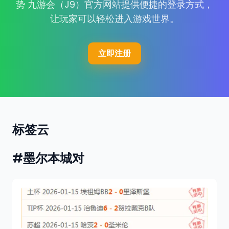
势 九游会（J9）官方网站提供便捷的登录方式，
让玩家可以轻松进入游戏世界。
立即注册
标签云
#墨尔本城对