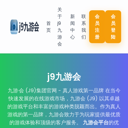
关
于
新
联
会
会
首
j9
闻
系
员
员
页
九
中
我
注
登
游
心
们
册
陆
会
j9九游会
九游·会 (J9)集团官网 - 真人游戏第一品牌 在当今
快速发展的在线游戏市场，九游会 (J9) 以其卓越
的游戏平台和丰富的游戏种类脱颖而出。作为真人
游戏的第一品牌，九游会致力于为玩家提供最优质
的游戏体验和顶级的客户服务。
九游会平台
的优